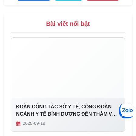
Bài viết nổi bật
ĐOÀN CÔNG TÁC SỞ Y TẾ, CÔNG ĐOÀN
NGÀNH Y TẾ BÌNH DƯƠNG ĐẾN THĂM VÀ
CHÚC TẾT TẬP THỂ BỆNH VIỆN ĐA KHOA
2025-09-19
MỸ PHƯỚC