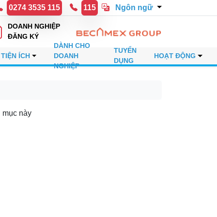
0274 3535 115
115
Ngôn ngữ
DOANH NGHIỆP
ĐĂNG KÝ
DÀNH CHO
TUYỂN
 TIỆN ÍCH
DOANH
HOẠT ĐỘNG
DỤNG
NGHIỆP
h mục này